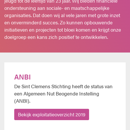
jeugd tot de leeftijd van 23 jaar. Wij bieden financiële
ondersteuning aan sociale- en maatschappelijke
organisaties. Dat doen wij al vele jaren met grote inzet
en onverminderd succes. Zo kunnen opbouwende
initiatieven en projecten tot bloei komen en krijgt onze
doelgroep een kans zich positief te ontwikkelen.
ANBI
De Sint Clemens Stichting heeft de status van
een Algemeen Nut Beogende Instelling
(ANBI).
Bekijk exploitatieoverzicht 2019