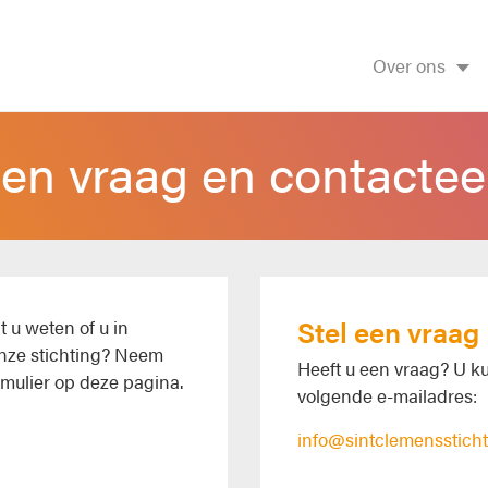
Over ons
een vraag en contactee
Stel een vraag
t u weten of u in
nze stichting? Neem
Heeft u een vraag? U k
rmulier op deze pagina.
volgende e-mailadres:
info@sintclemenssticht